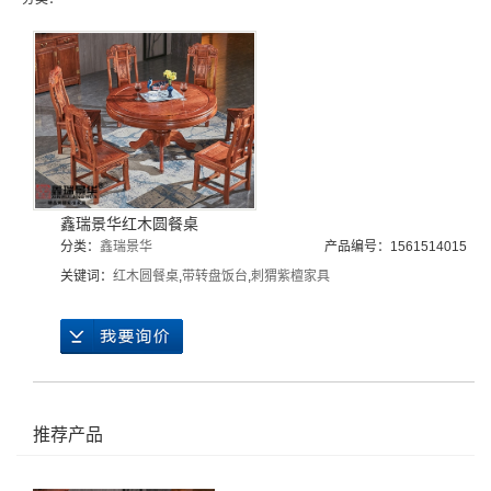
鑫瑞景华红木圆餐桌
分类：
鑫瑞景华
产品编号：1561514015
关键词：
红木圆餐桌
,
带转盘饭台
,
刺猬紫檀家具
推荐产品