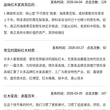
发布时间：2026-04-04 点击次数：129
品味红木家具背后的故事，你将洞悉诸多投资智慧。
1.稀缺性法则：核心是“不可再生”故事：海南黄花梨，成材需数百年甚至
上千年。明末清初的黄花梨家具，原料采自当时已十分稀少的原生林。如
今，真正的海南黄花梨野生林近乎绝迹，只能从旧料、老房料中获取。智
慧：真正具有长期价值的资产，其供给端往
发布时间：2026-03-27 点击次数：92
常见的国标红木材质优缺点
许多人都曾困惑：那些耳熟能详的国标红木，究竟各自藏着怎样的优劣玄
机？一篇文章，为你彻底讲透。锦东家具城，汇聚各品牌总部展厅锦东家
具城汇聚了众多品牌红木家具展厅、工厂与新会特色产业，如：鑫瑞景
华、盛世周木匠、红博堂、红木格格、轻中式、善心悦木
发布时间：2026-03-20 点击次数：147
红木家具：承载百年的匠心传承，坚固如磐石，历久弥新。
在这个快节奏的时代，我们习惯了更新换代，习惯了追逐潮流。然而，总