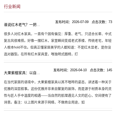
行业新闻
发布时间：2026-07-09 点击次数：73
谁说红木老气？一把圈椅，撑起整个客厅的高级感！
很多人对红木家具，一直有个固有偏见：厚重、老气、只适合长辈、中式
复古风很难搭。好像一摆红木，家里瞬间变成老式茶楼、传统老宅，年轻
人根本hold不住。但真正懂家居美学的人都知道：不是红木显老，是你没
选对器型。在所有红木家具里，唯独明式圈椅，打
发布时间：2026-04-10 点击次数：145
大果紫檀家具：以自然肌理与匠心共叙空间优雅
在当代家居的语境中，大果紫檀家具以其不喧哗的姿态，讲述着一种关于
优雅的深层叙事。这份优雅并非来自繁复的装饰，而是源于材质本身的灵
性与匠人手中温度的相遇——当自然的肌理遇见人文的匠心，空间便有了
诗意。备注：以上图片来源于网络，不做商业用途，如