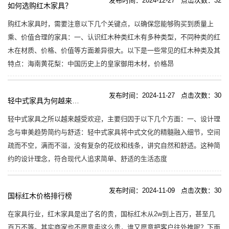
发布时间：2024-12-27 点击次数：32
如何选购红木家具？
购红木家具时，需要注意以下几个关键点，以确保您能够购买到质量上
乘、价值合理的家具：一、认识红木种类红木有多种类型，不同种类的红
木在材质、价格、价值等方面差异很大。以下是一些常见的红木种类及其
特点：海南黄花梨：中国历史上的皇家御用木材，价格昂
发布时间：2024-11-27 点击次数：30
轻中式家具为何越来越受欢迎？
轻中式家具之所以越来越受欢迎，主要归因于以下几个方面：一、设计理
念与审美趋势简约与舒适：轻中式家具将中式文化的精髓融入细节，空间
疏而不空，满而不溢，没有复杂的花纹和线条，讲究自然和舒适。这种简
约的设计理念，符合现代人追求简单、舒适的生活态度
发布时间：2024-11-09 点击次数：30
国标红木价格排行榜
在家具行业，红木家具是出了名的贵，国标红木从2w到上百万，甚至几
百万不等。其实商家也不愿意卖这么贵，谁又愿意把客户往外推呢？下面