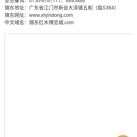
业务垂询：0750-6787777、6893888
锦东地址：广东省江门市新会大泽镇五和（临S364）
锦东网址：www.xhjindong.com
中文域名：锦东红木博览城.com