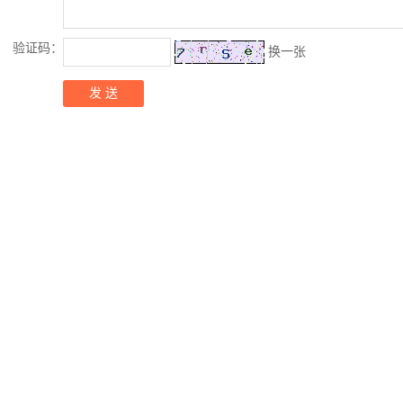
验证码：
换一张