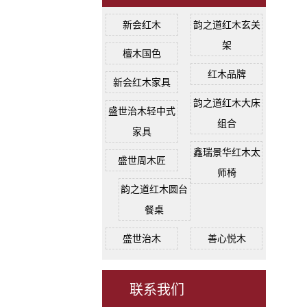
新会红木
韵之道红木玄关
架
檀木国色
红木品牌
新会红木家具
韵之道红木大床
盛世治木轻中式
组合
家具
鑫瑞景华红木太
盛世周木匠
师椅
韵之道红木圆台
餐桌
盛世治木
善心悦木
联系我们