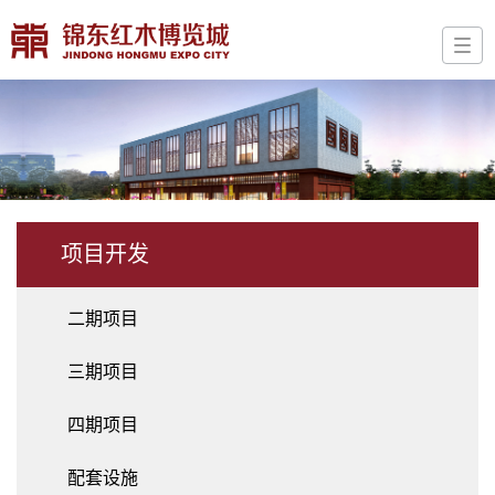
项目开发
二期项目
三期项目
四期项目
配套设施