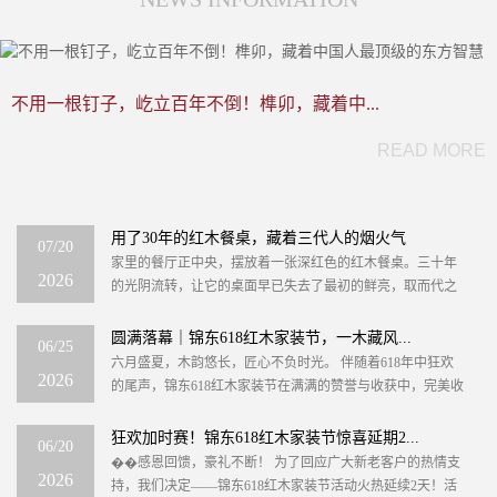
不用一根钉子，屹立百年不倒！榫卯，藏着中...
READ MORE
用了30年的红木餐桌，藏着三代人的烟火气
07/20
家里的餐厅正中央，摆放着一张深红色的红木餐桌。三十年
2026
的光阴流转，让它的桌面早已失去了最初的鲜亮，取而代之
的是一种温润如玉的包浆，边角处也留下了无数细微的磕碰
与划...
圆满落幕｜锦东618红木家装节，一木藏风...
06/25
六月盛夏，木韵悠长，匠心不负时光。 伴随着618年中狂欢
2026
的尾声，锦东618红木家装节在满满的赞誉与收获中，完美收
官！为期数日的红木家装盛宴，我们以木为媒，以匠...
狂欢加时赛！锦东618红木家装节惊喜延期2...
06/20
��感恩回馈，豪礼不断！ 为了回应广大新老客户的热情支
2026
持，我们决定——锦东618红木家装节活动火热延续2天！活