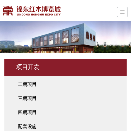
项目开发
二期项目
三期项目
四期项目
配套设施