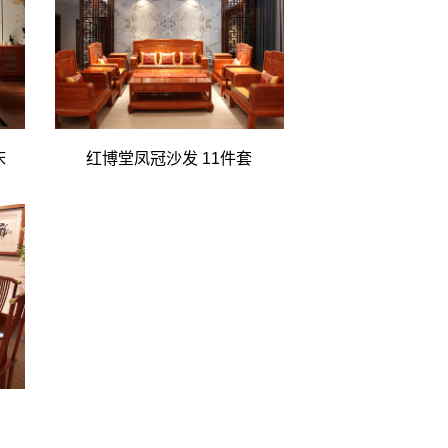
床
红博堂凤冠沙发 11件套