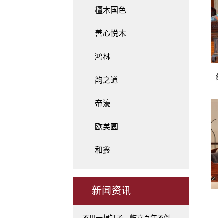
檀木国色
善心悦木
鸿林
韵之道
帝濠
欧美圆
和鑫
新闻资讯
不用一根钉子，屹立百年不倒...