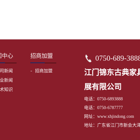
闻中心
招商加盟
0750-689-388
司新闻
招商加盟
江门锦东古典家
业新闻
展有限
公司
术知识
电话：0750-6893888
电话：
0750-6787777
网址：www.xhjindong.com
地址：广东省江门市新会大泽