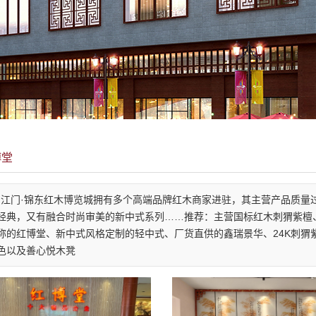
帝濠
欧美圆
和鑫
博堂
江门·锦东红木博览城拥有多个高端品牌红木商家进驻，其主营产品质量
经典，又有融合时尚审美的新中式系列……推荐：主营国标红木刺猬紫檀
称的红博堂、新中式风格定制的轻中式、厂货直供的鑫瑞景华、24K刺猬
色以及善心悦木凳