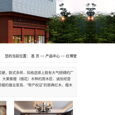
您的当前位置：
首 页
>>
产品中心
>>
红博堂
过硬，款式多样，风格选择上既有大气磅礴的广
、大果紫檀（缅花）木种的周木匠、诚信经营
紫檀的雄业家具、"带产权证"的居典红木、檀木