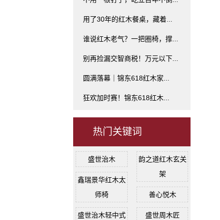
用了30年的红木餐桌，藏着...
谁说红木老气？一把圈椅，撑...
别再捡漏交智商税！万元以下...
圆满落幕｜锦东618红木家...
狂欢加时赛！锦东618红木...
热门关键词
盛世治木
韵之道红木玄关
架
鑫瑞景华红木太
师椅
善心悦木
盛世治木轻中式
盛世周木匠