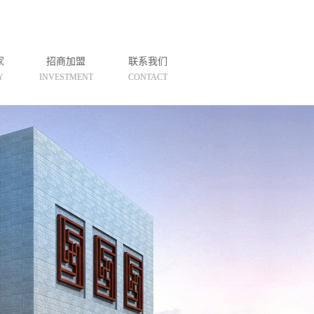
家
招商加盟
联系我们
Y
INVESTMENT
CONTACT
联系方式
在线留言