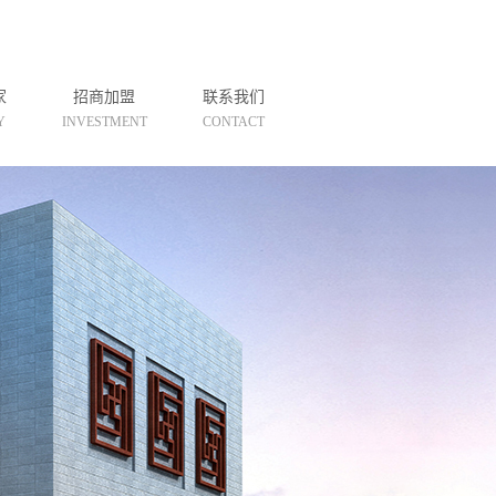
家
招商加盟
联系我们
Y
INVESTMENT
CONTACT
联系方式
在线留言