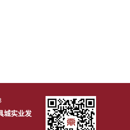
8
具城实业发