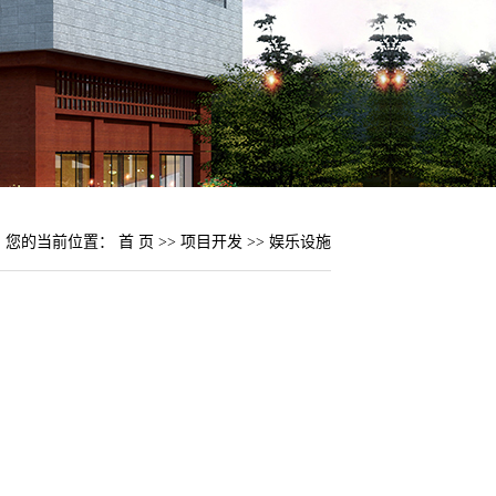
您的当前位置：
首 页
>>
项目开发
>>
娱乐设施