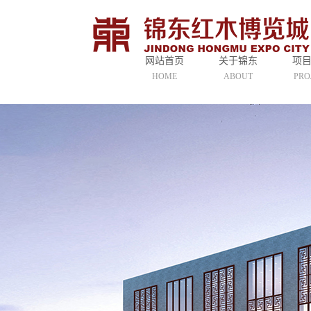
网站首页
关于锦东
项
HOME
ABOUT
PRO
公司简介
二
联系我们
三
市场宗旨
四
营运定位
配
市场运营
娱