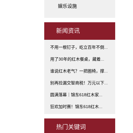
娱乐设施
新闻资讯
不用一根钉子，屹立百年不倒...
用了30年的红木餐桌，藏着...
谁说红木老气？一把圈椅，撑...
别再捡漏交智商税！万元以下...
圆满落幕｜锦东618红木家...
狂欢加时赛！锦东618红木...
热门关键词