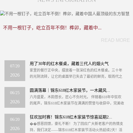
不用一根钉子，屹立百年不倒！榫卯，藏着中...
READ MORE
用了30年的红木餐桌，藏着三代人的烟火气
07/20
家里的餐厅正中央，摆放着一张深红色的红木餐桌。三十年
2026
的光阴流转，让它的桌面早已失去了最初的鲜亮，取而代之
的是一种温润如玉的包浆，边角处也留下了无数细微的磕碰
与划...
圆满落幕｜锦东618红木家装节，一木藏风...
06/25
六月盛夏，木韵悠长，匠心不负时光。 伴随着618年中狂欢
2026
的尾声，锦东618红木家装节在满满的赞誉与收获中，完美收
官！为期数日的红木家装盛宴，我们以木为媒，以匠...
狂欢加时赛！锦东618红木家装节惊喜延期2...
06/20
��感恩回馈，豪礼不断！ 为了回应广大新老客户的热情支
2026
持，我们决定——锦东618红木家装节活动火热延续2天！活