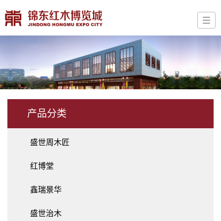
产品分类
盛世周木匠
红博堂
鑫瑞景华
盛世治木