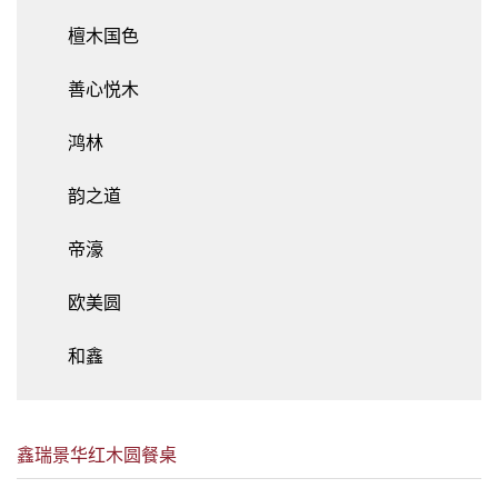
檀木国色
善心悦木
鸿林
韵之道
帝濠
欧美圆
和鑫
鑫瑞景华红木圆餐桌