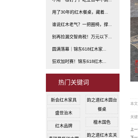
用了30年的红木餐桌，藏着...
谁说红木老气？一把圈椅，撑...
别再捡漏交智商税！万元以下...
圆满落幕｜锦东618红木家...
狂欢加时赛！锦东618红木...
热门关键词
新会红木家具
韵之道红木圆台
本文网
餐桌
盛世治木
关键
檀木国色
红木品牌
上一
韵之道红木玄关
下一