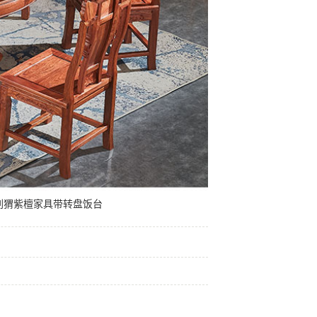
刺猬紫檀家具带转盘饭台