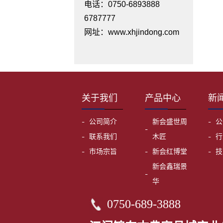
电话：0750-6893888
6787777
网址：www.xhjindong.com
关于我们
产品中心
新
公司简介
新会盛世周
公
联系我们
木匠
行
市场宗旨
新会红博堂
技
新会鑫瑞景
华
0750-689-3888