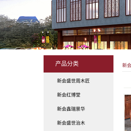
产品分类
新
新会盛世周木匠
新会红博堂
新会鑫瑞景华
新会盛世治木