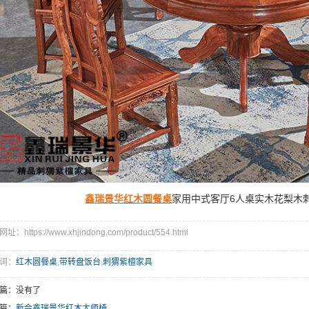
鑫瑞景华红木圆餐桌
家用中式客厅6人桌实木花梨木
址：https://www.xhjindong.com/product/554.html
词：
红木圆餐桌
,
带转盘饭台
,
刺猬紫檀家具
篇：没有了
篇：
新会鑫瑞景华红木太师椅