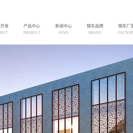
目开发
产品中心
新闻中心
锦东品牌
锦东厂
JECT
PRODUCT
NEWS
BRAND
FACTOR
期项目
新会盛世周木匠
公司新闻
期项目
新会红博堂
行业新闻
期项目
新会鑫瑞景华
技术知识
套设施
新会盛世治木
乐设施
新会檀木国色
新会善心悦木
新会鸿林
新会韵之道