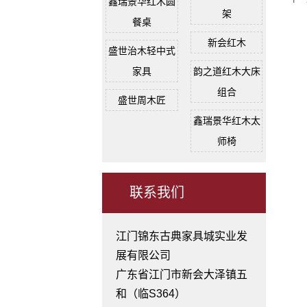
鑫瑞景华红木圆
架
餐桌
新会红木
盛世治木轻中式
家具
韵之道红木大床
组合
盛世周木匠
鑫瑞景华红木太
师椅
联系我们
江门锦东古典家具城实业发
展有限公司
广东省江门市新会大泽镇五
和（临S364）