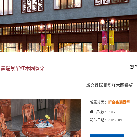
新会帝濠
新会欧美圆
新会和鑫
您
会鑫瑞景华红木圆餐桌
新会鑫瑞景华红木圆餐桌
所属分类：
新会鑫瑞景华
点击次数：
2812
发布日期：
2019/10/16