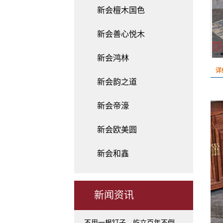
新会檀木国色
新会善心悦木
新会鸿林
详
新会韵之道
新会帝濠
新会欧美圆
新会和鑫
新闻资讯
不用一根钉子，屹立百年不倒...