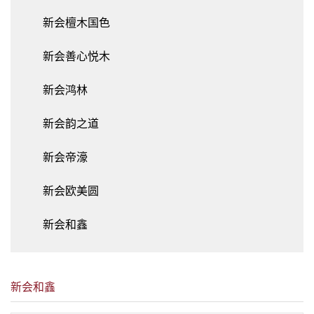
新会檀木国色
新会善心悦木
新会鸿林
新会韵之道
新会帝濠
新会欧美圆
新会和鑫
新会和鑫