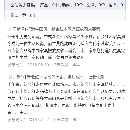
全站搜索结果： 产品：0个 , 新闻：10个 , 案例：0个 , 招聘：0
个 , 下载：0个
新闻
[
公司新闻
]
打造中国风，新会红木家具摆放四大要素
经千年历史的沉淀，中式新会红木家具经久不衰，新会红木家具如
今成为一种生活风尚。而古典的韵味如何适应当代家装审美？以下
四点新会品牌中式家具摆放要领，新会红木厂家帮您打造出更具实
用性的中式居室风韵。适当留白更添古韵&
发布时间：2018-08-10 点击次数：444
[
公司新闻
]
新会红木家具的历史、地质成材、社会认知
十年来，新会红木原材料涨幅惊人。木，新会红木家具持续涨价几
倍到几十倍，红木品牌为什么会如此疯狂涌现？我们从历史、地质
成材、社会认知等多方面因素来分析一下新会红木。经典东汉未年
的《水今注》记载：“紫檀木，色紫，出扶南”（扶南即中南半
岛）。由此
发布时间：2016-07-27 点击次数：404