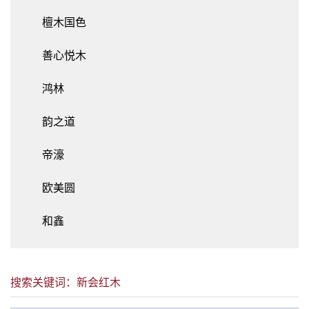
檀木国色
善心悦木
鸿林
韵之道
帝濠
欧美圆
和鑫
搜索关键词：新会红木