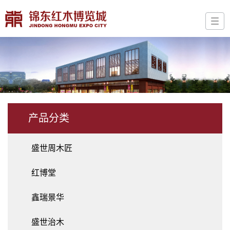
产品分类
盛世周木匠
红博堂
鑫瑞景华
盛世治木