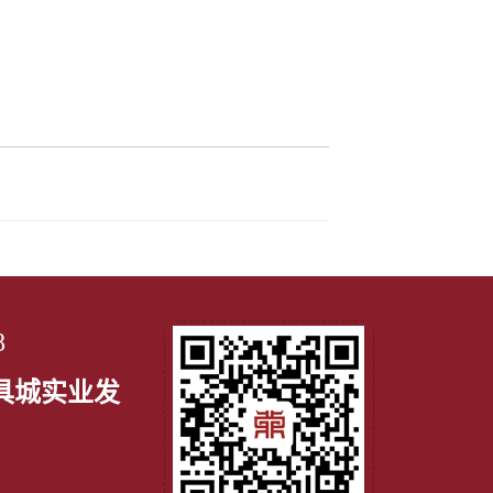
8
具城实业发