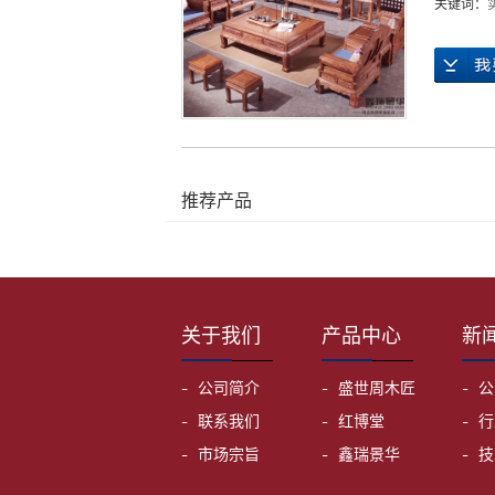
关键词：
推荐产品
关于我们
产品中心
新
公司简介
盛世周木匠
公
联系我们
红博堂
行
市场宗旨
鑫瑞景华
技