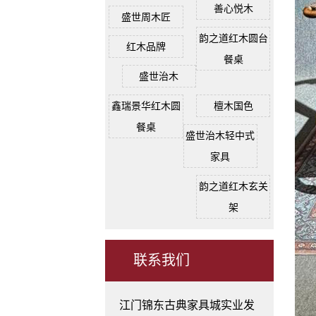
善心悦木
盛世周木匠
韵之道红木圆台
红木品牌
餐桌
盛世治木
鑫瑞景华红木圆
檀木国色
餐桌
盛世治木轻中式
家具
韵之道红木玄关
架
联系我们
江门锦东古典家具城实业发