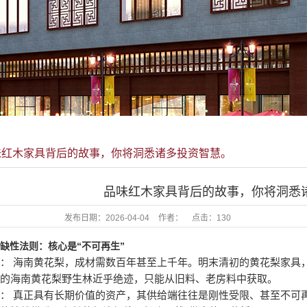
帝濠
欧美圆
和鑫
味红木家具背后的故事，你将洞悉诸多投资智慧。
品味红木家具背后的故事，你将洞悉
发布日期：
2026-04-04
作者：
点击：
130
 稀缺性法则：核心是“不可再生”
： 海南黄花梨，成材需数百年甚至上千年。明末清初的黄花梨家具
正的海南黄花梨野生林近乎绝迹，只能从旧料、老房料中获取。
： 真正具有长期价值的资产，其供给端往往是刚性受限、甚至不可