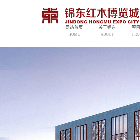
网站首页
关于锦东
项
HOME
ABOUT
PRO
公司简介
二
联系我们
三
市场宗旨
四
营运定位
配
市场运营
娱