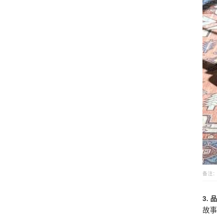
备注
3.
故事