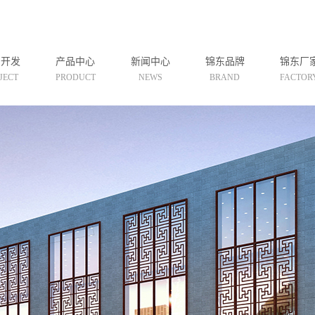
目开发
产品中心
新闻中心
锦东品牌
锦东厂
JECT
PRODUCT
NEWS
BRAND
FACTOR
期项目
盛世周木匠
公司新闻
期项目
红博堂
行业新闻
期项目
鑫瑞景华
技术知识
套设施
盛世治木
乐设施
檀木国色
善心悦木
鸿林
韵之道