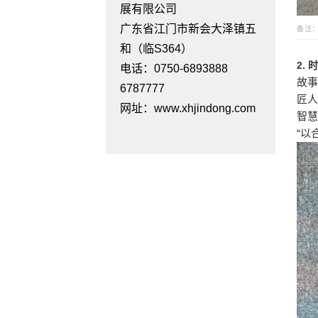
展有限公司
广东省江门市新会大泽镇五
备注
和（临S364）
2.
电话：0750-6893888
故事
6787777
匠
网址：www.xhjindong.com
智慧
“以