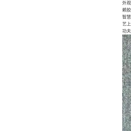
外
赖
智慧
艺上
功夫