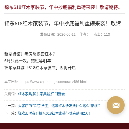
锦东618红木家装节，年中抄底福利重磅来袭！敬请期待...
锦东618红木家装节，年中抄底福利重磅来袭！敬请
期待...
发布日期：
2026-06-11
作者：
点击：
113
新家待装？老房想换套红木？
6月只此一次，错过等明年！
锦东家具城「618红木家装节」即将开启
本文网址：https://www.xhjindong.com/news/486.html
关键词：
红木家具
,
锦东家具城
,
江门新会
上一篇：
大客厅的“镇宅”法宝，这套红木沙发凭什么这么“豪横”？
下一篇：
狂欢加时赛！锦东618红木家装节惊喜延期2天！